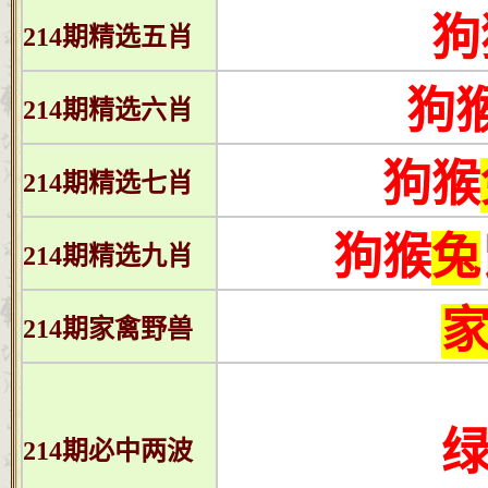
狗
214期精选五肖
狗
214期精选六肖
狗猴
214期精选七肖
狗猴
兔
214期精选九肖
214期家禽野兽
绿
214期必中两波