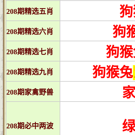
狗
208期精选五肖
狗
208期精选六肖
狗猴
208期精选七肖
狗猴兔
208期精选九肖
家
208期家禽野兽
绿
208期必中两波