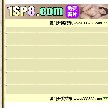
澳门开奖结果 www.333730.com
7
澳门开奖结果 www.333530.com
7