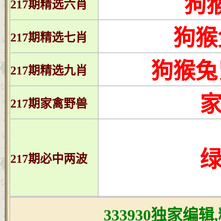
狗
217期精选六肖
狗猴
217期精选七肖
狗猴兔
217期精选九肖
家
217期家禽野兽
绿
217期必中两波
333930独家编