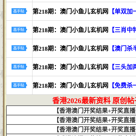
第218期：澳门小鱼儿玄机网
【单双加
第218期：澳门小鱼儿玄机网
【三肖中
第218期：澳门小鱼儿玄机网
【澳门杀
第218期：澳门小鱼儿玄机网
【三头加
第218期：澳门小鱼儿玄机网
【免费杀
香港2026最新资料 原创
【香港澳门开奖结果+开奖直
【香港澳门开奖结果+开奖直
【香港澳门开奖结果+开奖直