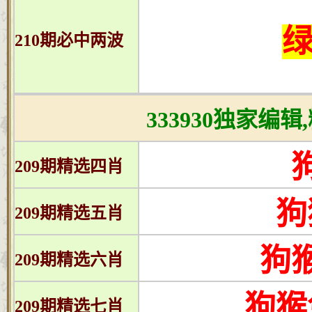
210期必中两波
333930独家编
209期精选四肖
狗
209期精选五肖
狗
209期精选六肖
狗猴
209期精选七肖