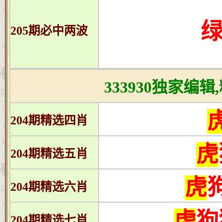
绿
205期必中两波
333930独家编
204期精选四肖
虎
204期精选五肖
虎
204期精选六肖
虎
狗
204期精选七肖