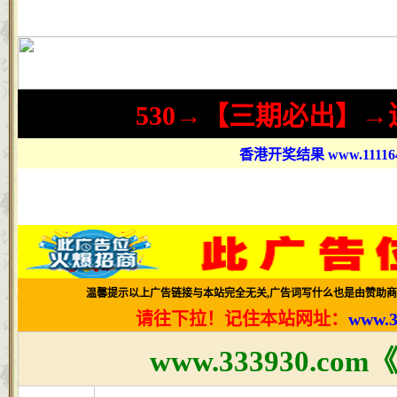
530→【三期必出】
香港开奖结果 www.111164
温馨提示以上广告链接与本站完全无关,广告词写什么也是由赞助商
请往下拉！记住本站网址：
www.3
www.333930.