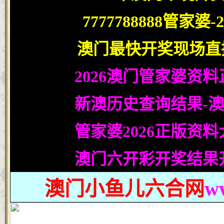
7777788888管家
澳门最快开奖现场直
2026澳门管家婆资
新澳历史查询结果-澳
管家婆2026正版资料
澳门六开彩开奖结果开
澳门小鱼儿六合网
w